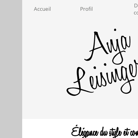
D
Accueil
Profil
c
Élégance du style et conn