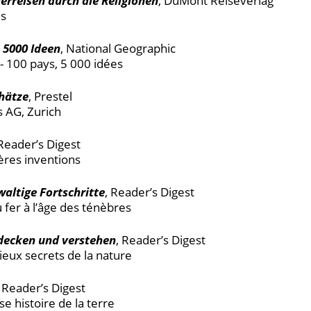
gerreisen durch die Religionen
, DuMont Reiseverlag
es
 5000 Ideen
, National Geographic
 - 100 pays, 5 000 idées
hätze
, Prestel
s AG, Zurich
 Reader’s Digest
ières inventions
waltige Fortschritte
, Reader’s Digest
du fer à l’âge des ténèbres
decken und verstehen
, Reader’s Digest
gieux secrets de la nature
, Reader’s Digest
use histoire de la terre