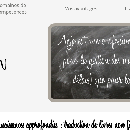
omaines de
Vos avantages
Li
ompétences
aissances approfondies : traduction de livres non fic