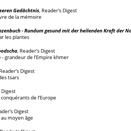
sseren Gedächtnis
, Reader’s Digest
 livre de la mémoire
anzenbuch - Rundum gesund mit der heilenden Kraft der N
par les plantes
bodscha
, Reader’s Digest
e - grandeur de l’Empire khmer
 Reader’s Digest
 des tsars
 Digest
s, conquérants de l’Europe
ader’s Digest
nt au moyen âge