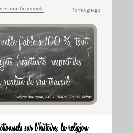
vres non fictionnels
Témoignage
Evelyne Bourgoin, AXELE TRADUCTIONS, Reims
tionnels sur l’histoire, la religion